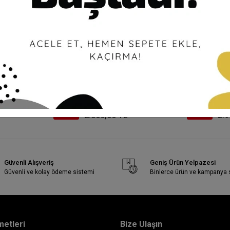
 Pamuk Takım
Fatma Danışman Kuşgözü Tensel
PUREVA DAN
Takım
TAKIM
5.600,00 TL
5.90
%50
%50
2.800,00 TL
2.9
Güvenli Alışveriş
Geniş Ürün Yelpazesi
Güvenli ve kolay ödeme sistemi
Binlerce ürün ve kampanya
metleri
Bize Ulaşın