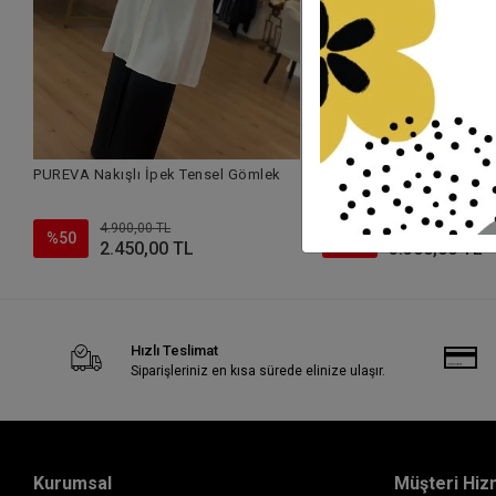
PUREVA Nakışlı İpek Tensel Gömlek
Fatma Danışman Zımbalı
4.900,00 TL
6.600,00 TL
%50
%50
2.450,00 TL
3.300,00 TL
Hızlı Teslimat
Siparişleriniz en kısa sürede elinize ulaşır.
Kurumsal
Müşteri Hiz