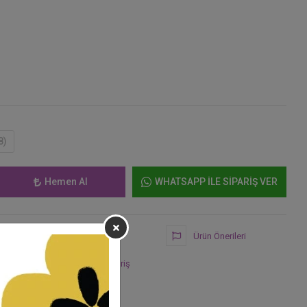
8)
Hemen Al
WHATSAPP İLE SİPARİŞ VER
Fiyat Alarmı
Ürün Önerileri
Telefonla Sipariş