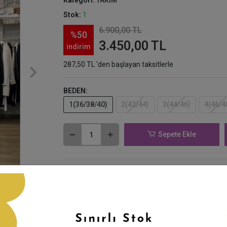
Kategori:
TAKIM
Stok:
1
6.900,00 TL
%50
3.450,00 TL
indirim
287,50 TL 'den başlayan taksitlerle
BEDEN:
1(36/38/40)
2(42/44)
3(44/46)
4(46/4
Sepete Ekle
Favorilerime Ekle
Yorum Yaz
Tavsiye Et
Karşılaştır