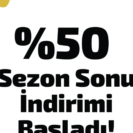
Hızlı Gönderi
Güvenli Alışveriş
İade ve Değişim
n Açıklaması
Garanti ve Teslimat
Taksit Seçenekleri
Yoru