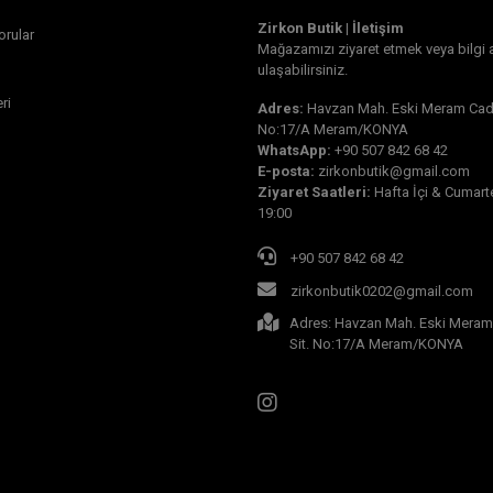
Zirkon Butik | İletişim
orular
Mağazamızı ziyaret etmek veya bilgi 
ulaşabilirsiniz.
ri
Adres:
Havzan Mah. Eski Meram Cad.
No:17/A Meram/KONYA
WhatsApp:
+90 507 842 68 42
E-posta:
zirkonbutik@gmail.com
Ziyaret Saatleri:
Hafta İçi & Cumarte
19:00
+90 507 842 68 42
zirkonbutik0202@gmail.com
Adres: Havzan Mah. Eski Meram
Sit. No:17/A Meram/KONYA