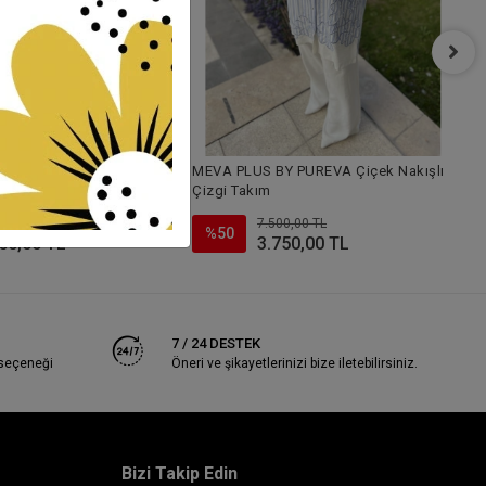
F
T
TELLİ PAMUK SATEN
MEVA PLUS BY PUREVA Çiçek Nakışlı
Çizgi Takım
0,00 TL
7.500,00 TL
%50
50,00 TL
3.750,00 TL
7 / 24 DESTEK
 seçeneği
Öneri ve şikayetlerinizi bize iletebilirsiniz.
Bizi Takip Edin