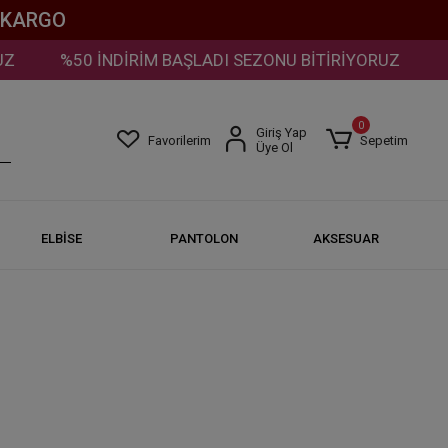
Z KARGO
%50 İNDİRİM BAŞLADI SEZONU BİTİRİYORUZ
%5
0
Giriş Yap
Favorilerim
Sepetim
Üye Ol
ELBİSE
PANTOLON
AKSESUAR