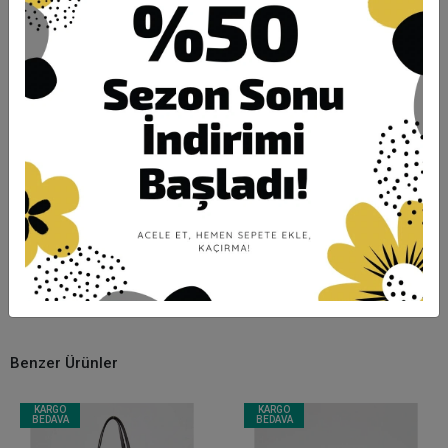
Karşılaştır
Hızlı Gönderi
Güvenli Alışveriş
İade ve Değişim
Ürün Açıklaması
Garanti ve Teslimat
Taksit Seçenekleri
Yorumlar
Benzer Ürünler
KARGO
KARGO
BEDAVA
BEDAVA