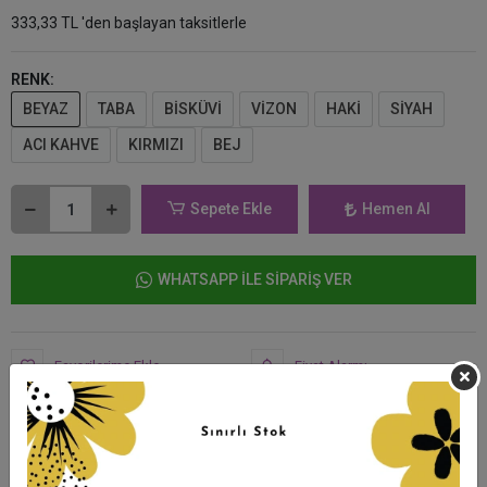
333,33 TL 'den başlayan taksitlerle
RENK:
BEYAZ
TABA
BİSKÜVİ
VİZON
HAKİ
SİYAH
ACI KAHVE
KIRMIZI
BEJ
Sepete Ekle
Hemen Al
WHATSAPP İLE SİPARİŞ VER
Favorilerime Ekle
Fiyat Alarmı
Tavsiye Et
Telefonla Sipariş
Yorum Yaz
Ürün Önerileri