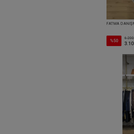
FATMA DANIŞMA
6.200
%50
3.10