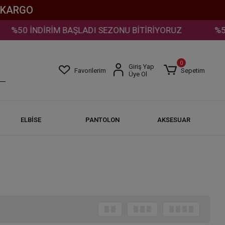
Z KARGO
BAŞLADI SEZONU BİTİRİYORUZ
%50 İNDİRİM BAŞLA
0
Giriş Yap
Favorilerim
Sepetim
Üye Ol
ELBİSE
PANTOLON
AKSESUAR