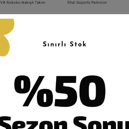
VA Rokoko Nakışlı Takım
İthal Güpürlü Pantolon
,00 TL
3.500,00 TL
0,00 TL