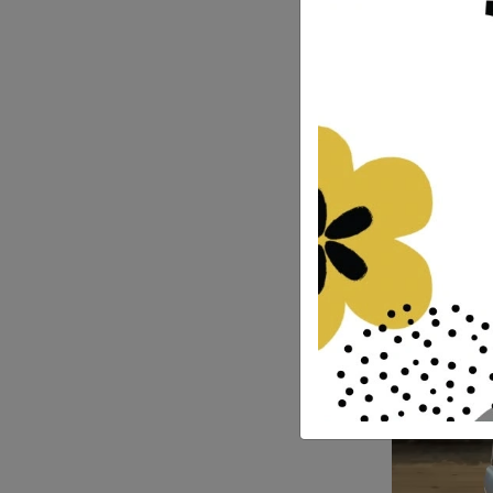
Fatma Danışma
5.600
%50
2.80