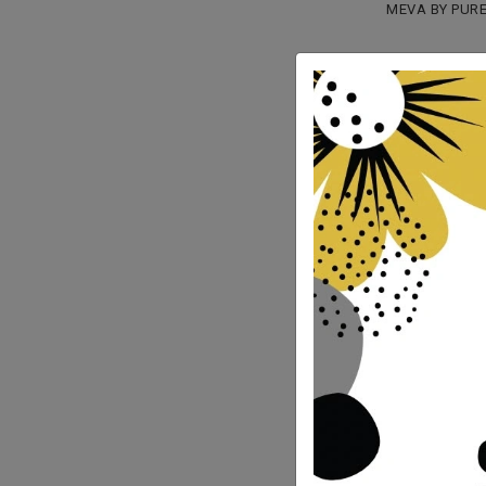
MEVA BY PURE
6.500
%50
3.25