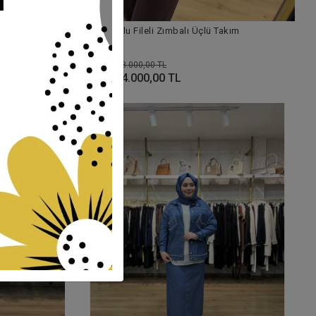
lık Takım
Pureva Pullu Fileli Zımbalı Üçlü Takım
8.000,00 TL
%50
4.000,00 TL