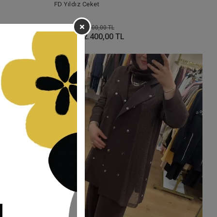
FD Yıldız Ceket
4.800,00 TL
%50
2.400,00 TL