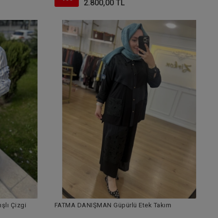
2.800,00 TL
lı Çizgi
FATMA DANIŞMAN Güpürlü Etek Takım