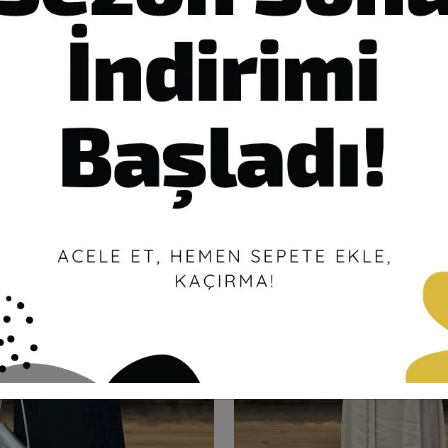
n Aksesuarlı Yazlık Takım
FATMA DANIŞMAN Sırt Nakışlı Yaz
,00 TL
5.800,00 TL
%50
0,00 TL
2.900,00 TL