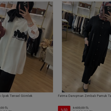
ı İpek Tensel Gömlek
Fatma Danışman Zımbalı Pamuk T
,00 TL
6.600,00 TL
%50