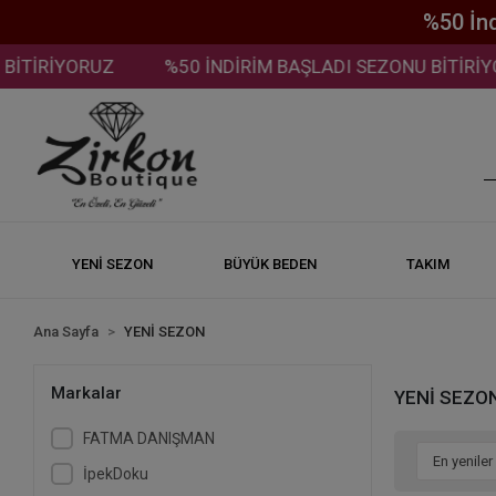
%50 İn
%50 İNDİRİM BAŞLADI SEZONU BİTİRİYORUZ
%50 İ
YENİ SEZON
BÜYÜK BEDEN
TAKIM
Ana Sayfa
YENİ SEZON
Markalar
YENİ SEZO
FATMA DANIŞMAN
İpekDoku