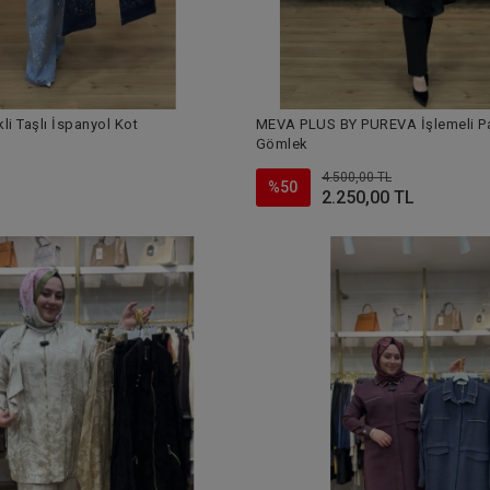
i Taşlı İspanyol Kot
MEVA PLUS BY PUREVA İşlemeli P
Gömlek
4.500,00 TL
%50
2.250,00 TL