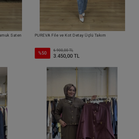
amuk Saten
PUREVA File ve Kot Detay Üçlü Takım
6.900,00 TL
%50
3.450,00 TL