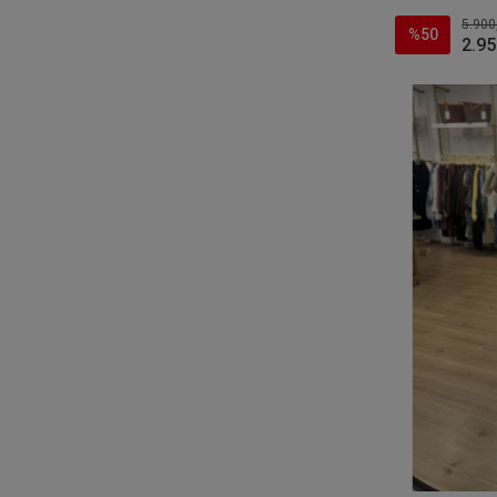
5.900
%50
2.95