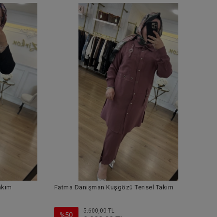
akım
Fatma Danışman Kuşgözü Tensel Takım
5.600,00 TL
%50