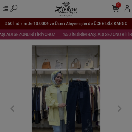
0
%50 İndirimde 10.000₺ ve Üzeri Alışverişlerde ÜCRETSİZ KARGO
ŞLADI SEZONU BİTİRİYORUZ
%50 İNDİRİM BAŞLADI SEZONU BİTİR