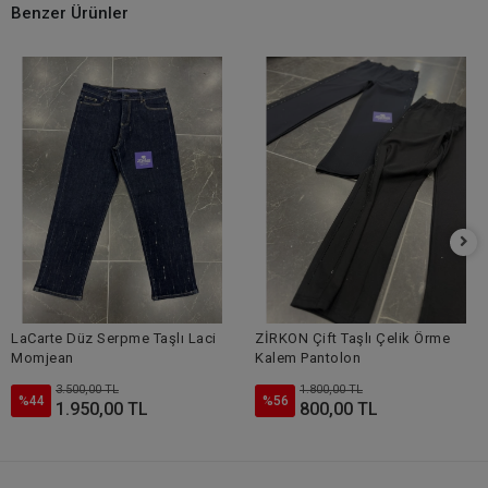
Benzer Ürünler
LaCarte Düz Serpme Taşlı Laci
ZİRKON Çift Taşlı Çelik Örme
Momjean
Kalem Pantolon
3.500,00 TL
1.800,00 TL
%44
%56
1.950,00 TL
800,00 TL