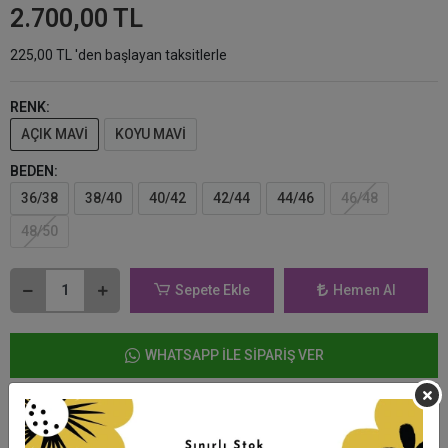
2.700,00 TL
225,00 TL 'den başlayan taksitlerle
RENK:
AÇIK MAVİ
KOYU MAVİ
BEDEN:
36/38
38/40
40/42
42/44
44/46
46/48
48/50
Sepete Ekle
Hemen Al
WHATSAPP İLE SİPARİŞ VER
Favorilerime Ekle
Fiyat Alarmı