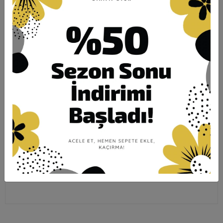
Tavsiye Et
Telefonla Sipariş
Yorum Yaz
Ürün Önerileri
Karşılaştır
Hızlı Gönderi
Güvenli Alışveriş
İade ve Değişim
Ürün Açıklaması
Garanti ve Teslimat
Taksit Seçenekleri
Yorumlar