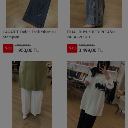
LACARTE Dalga Taşlı Yıkamalı
İTHAL BÜYÜK BEDEN TAŞLI
Momjean
PALAZZO KOT
2.900,00 TL
4.000,00 TL
%33
%13
1.950,00 TL
3.499,00 TL