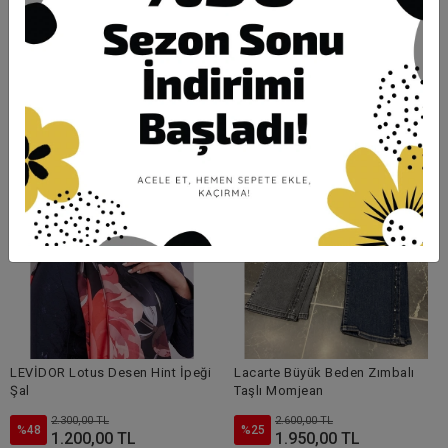
Levidor Zincirli Vintage Çanta
ZİRKON Çift Taşlı Çelik Örme
Kalem Pantolon
1.800,00 TL
4.000,00 TL
%56
800,00 TL
LEVİDOR Lotus Desen Hint İpeği
Lacarte Büyük Beden Zımbalı
Şal
Taşlı Momjean
2.300,00 TL
2.600,00 TL
%48
%25
1.200,00 TL
1.950,00 TL