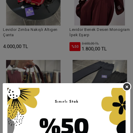
Levidor Zımba Nakışlı Altıgen
Levidor Benek Desen Monogram
Çanta
İpek Eşarp
3.600,00 TL
4.000,00 TL
%50
1.800,00 TL