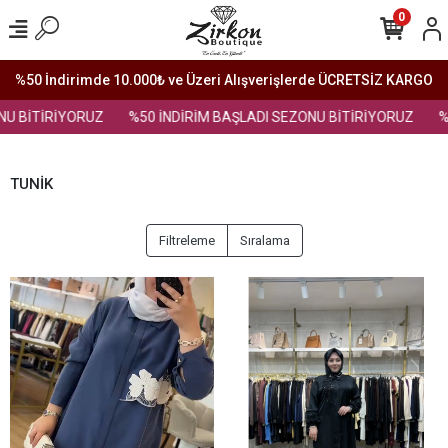
0
%50 İndirimde 10.000₺ ve Üzeri Alışverişlerde ÜCRETSİZ KARGO
U BİTİRİYORUZ
%50 İNDİRİM BAŞLADI SEZONU BİTİRİYORUZ
%5
TUNİK
Filtreleme
Sıralama