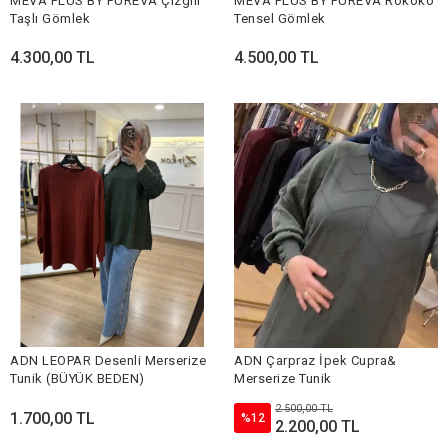
MEVA PLUS BY PUREVA Çizgili
MEVA PLUS BY PUREVA Rokoko
Taşlı Gömlek
Tensel Gömlek
4.300,00 TL
4.500,00 TL
ADN LEOPAR Desenli Merserize
ADN Çarpraz İpek Cupra&
Tunik (BÜYÜK BEDEN)
Merserize Tunik
2.500,00 TL
1.700,00 TL
%12
2.200,00 TL