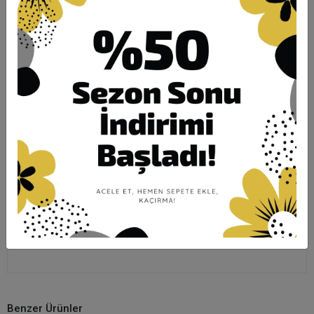
Ürün Açıklaması
Garanti ve Teslimat
Taksit Seçenekleri
Yorumlar
ÖLÇÜLER:
BOY: 80CM / GÖĞÜS: 128CM /
BASEN:138CM
KUMAŞ: KOLLAR İPEK CUPRA/
GÖVDESİ SOĞUK İPLİK MERSERİZE
Benzer Ürünler