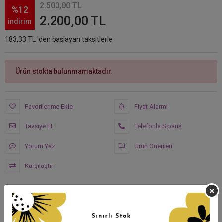
2.500,00 TL
%12
2.200,00 TL
indirim
183,33 TL 'den başlayan taksitlerle
Ürün stokta bulunmamaktadır.
Favorilerime Ekle
Fiyat Alarmı
Tavsiye Et
Telefonla Sipariş
Yorum Yaz
Ürün Önerileri
Karşılaştır
Hızlı Gönderi
Güvenli Alışveriş
İade ve Değişim