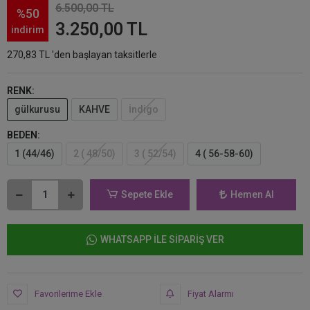
6.500,00 TL
%50
3.250,00 TL
indirim
270,83 TL 'den başlayan taksitlerle
RENK:
gülkurusu
KAHVE
İndigo
BEDEN:
1 (44/46)
2 ( 48/50)
3 ( 52/54)
4 ( 56-58-60)
Sepete Ekle
Hemen Al
WHATSAPP İLE SİPARİŞ VER
Favorilerime Ekle
Fiyat Alarmı