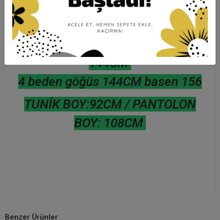
2 beden göğüs 132CM basen
136CM
3 beden göğüs 140CM basen
144CM
4 beden göğüs 144CM basen 156
TUNİK BOY:92CM / PANTOLON
BOY: 108CM
Benzer Ürünler