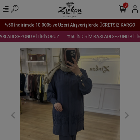
0
%50 İndirimde 10.000₺ ve Üzeri Alışverişlerde ÜCRETSİZ KARGO
AŞLADI SEZONU BİTİRİYORUZ
%50 İNDİRİM BAŞLADI SEZONU BİTİR