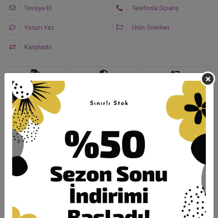
Tavsiye Et
Telefonla Sipariş
Yorum Yaz
Ürün Önerileri
Karşılaştır
Hızlı Gönderi
Güvenli Alışveriş
İade ve Değişim
Ürün Açıklaması
Garanti ve Teslimat
Taksit Seçenekleri
Yorumlar
1 beden göğüs 120CM basen
132CM