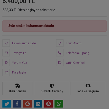
6.400,00 TL
533,33 TL 'den başlayan taksitlerle
Ürün stokta bulunmamaktadır.
Favorilerime Ekle
Fiyat Alarmı
Tavsiye Et
Telefonla Sipariş
Yorum Yaz
Ürün Önerileri
Karşılaştır
Hızlı Gönderi
Güvenli Alışveriş
İade ve Değişim