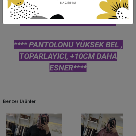
4 BEDEN GÖĞÜS 136 BASEN 144 -
PANTOLON BASEN 140 CM
**** PANTOLONU YÜKSEK BEL ,
TOPARLAYICI, +10CM DAHA
ESNER****
Benzer Ürünler