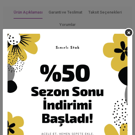
Ürün Açıklaması
Garanti ve Teslimat
Taksit Seçenekleri
Yorumlar
CEKET BOY: 90CM -- PANTOLON
BOY:95CM
1 BEDEN GÖĞÜS 122 BASEN 126 -
PANTOLON BASEN 118 CM
2 BEDEN GÖĞÜS 124 BASEN 130 -
PANTOLON BASEN 124CM
3 BEDEN GÖĞÜS 134 BASEN 142 -
PANTOLON BASEN 138CM