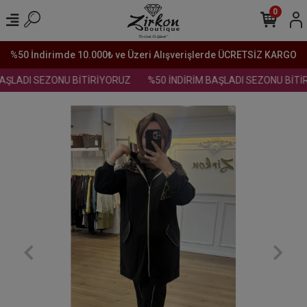
0
%50 İndirimde 10.000₺ ve Üzeri Alışverişlerde ÜCRETSİZ KARGO
AŞLADI SEZONU BİTİRİYORUZ
%50 İNDİRİM BAŞLADI SEZONU BİTİR