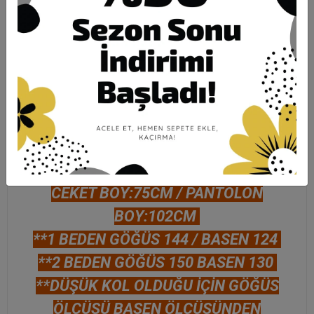
Hızlı Gönderi
Güvenli Alışveriş
İade ve Değişim
Ürün Açıklaması
Garanti ve Teslimat
Taksit Seçenekleri
Yorumlar
ÖLÇÜLER:
CEKET BOY:75CM / PANTOLON
BOY:102CM
**1 BEDEN GÖĞÜS 144 / BASEN 124
**2 BEDEN GÖĞÜS 150 BASEN 130
**DÜŞÜK KOL OLDUĞU İÇİN GÖĞÜS
ÖLÇÜSÜ BASEN ÖLÇÜSÜNDEN