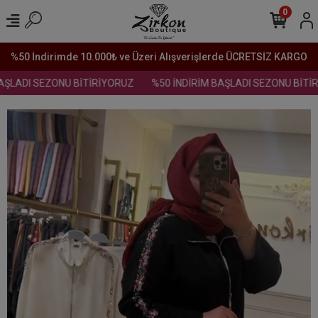
0
%50 İndirimde 10.000₺ ve Üzeri Alışverişlerde ÜCRETSİZ KARGO
ŞLADI SEZONU BİTİRİYORUZ
%50 İNDİRİM BAŞLADI SEZONU BİTİR