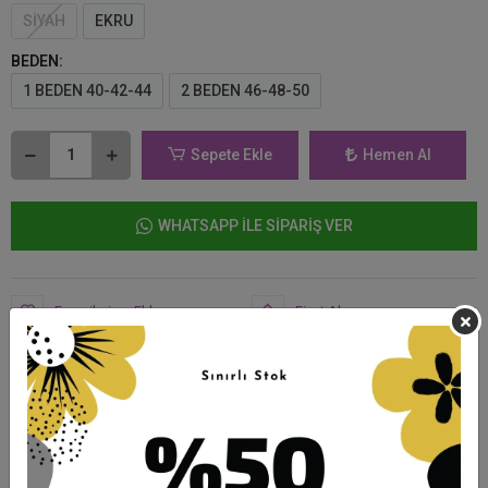
SİYAH
EKRU
BEDEN:
1 BEDEN 40-42-44
2 BEDEN 46-48-50
Sepete Ekle
Hemen Al
WHATSAPP İLE SİPARİŞ VER
Favorilerime Ekle
Fiyat Alarmı
Tavsiye Et
Telefonla Sipariş
Yorum Yaz
Ürün Önerileri
Karşılaştır