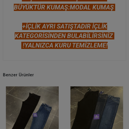
BÜYÜKTÜR KUMAŞ:MODAL KUMAŞ
+İÇLİK AYRI SATIŞTADIR İÇLİK
KATEGORİSİNDEN BULABİLİRSİNİZ
!YALNIZCA KURU TEMİZLEME!
Benzer Ürünler