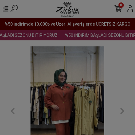
0
%50 İndirimde 10.000₺ ve Üzeri Alışverişlerde ÜCRETSİZ KARGO
AŞLADI SEZONU BİTİRİYORUZ
%50 İNDİRİM BAŞLADI SEZONU BİTİR