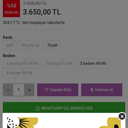
7.300,00 TL
%50
3.650,00 TL
indirim
304,17 TL 'den başlayan taksitlerle
Renk:
Sarı
Narçiçeği
Siyah
Beden:
1 beden 36/38/40
2 beden 42/44
3 beden 44/46
4 beden 46/48
Sepete Ekle
Hemen Al
WHATSAPP İLE SİPARİŞ VER