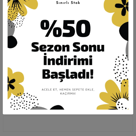
Favorilerime Ekle
Fiyat Alarmı
Tavsiye Et
Telefonla Sipariş
Yorum Yaz
Ürün Önerileri
Karşılaştır
Hızlı Gönderi
Güvenli Alışveriş
İade ve Değişim
Ürün Açıklaması
Garanti ve Teslimat
Taksit Seçenekleri
Yorumlar