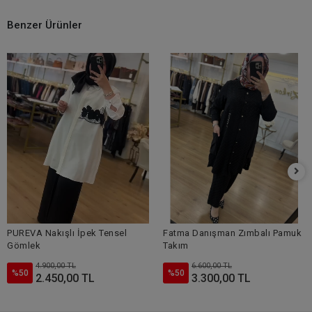
Benzer Ürünler
PUREVA Nakışlı İpek Tensel
Fatma Danışman Zımbalı Pamuk
Gömlek
Takım
4.900,00 TL
6.600,00 TL
%50
%50
2.450,00 TL
3.300,00 TL