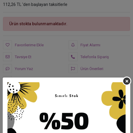
112,26 TL 'den başlayan taksitlerle
Ürün stokta bulunmamaktadır.
Favorilerime Ekle
Fiyat Alarmı
Tavsiye Et
Telefonla Sipariş
Yorum Yaz
Ürün Önerileri
Karşılaştır
Hızlı Gönderi
Güvenli Alışveriş
İade ve Değişim