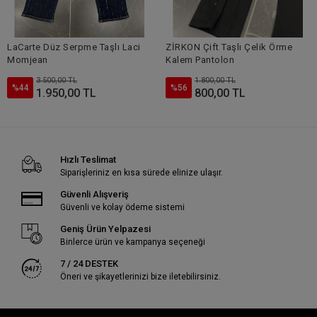
LaCarte Düz Serpme Taşlı Laci
ZİRKON Çift Taşlı Çelik Örme
Momjean
Kalem Pantolon
3.500,00 TL
1.800,00 TL
%44
%56
1.950,00 TL
800,00 TL
Hızlı Teslimat
Siparişleriniz en kısa sürede elinize ulaşır.
Güvenli Alışveriş
Güvenli ve kolay ödeme sistemi
Geniş Ürün Yelpazesi
Binlerce ürün ve kampanya seçeneği
7 / 24 DESTEK
Öneri ve şikayetlerinizi bize iletebilirsiniz.