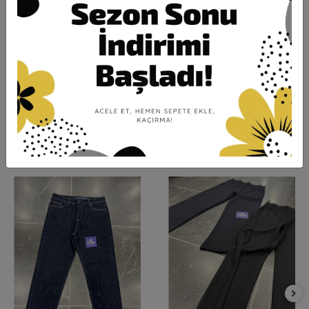
Ürün Açıklaması
Garanti ve Teslimat
Taksit Seçenekleri
Yorumlar
Pantolon Boy:105cm
Likralıdır/ Yüksek Beldir
Benzer Ürünler