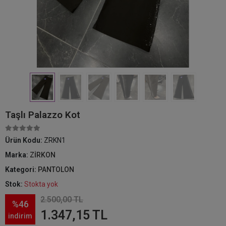
Taşlı Palazzo Kot
Ürün Kodu:
ZRKN1
Marka:
ZİRKON
Kategori:
PANTOLON
Stok:
Stokta yok
2.500,00 TL
%46
1.347,15 TL
indirim