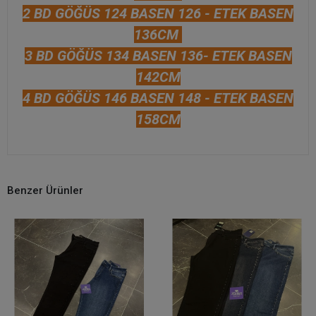
2 BD GÖĞÜS 124 BASEN 126 - ETEK BASEN
136CM
3 BD GÖĞÜS 134 BASEN 136- ETEK BASEN
142CM
4 BD GÖĞÜS 146 BASEN 148 - ETEK BASEN
158CM
Benzer Ürünler