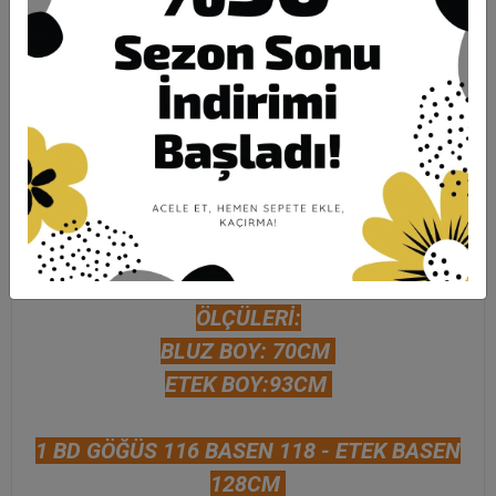
Karşılaştır
Hızlı Gönderi
Güvenli Alışveriş
İade ve Değişim
Ürün Açıklaması
Garanti ve Teslimat
Taksit Seçenekleri
Yorumlar
ÖLÇÜLERİ:
BLUZ BOY: 70CM
ETEK BOY:93CM
1 BD GÖĞÜS 116 BASEN 118 - ETEK BASEN
128CM