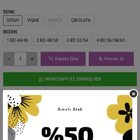
RENK:
SİYAH
VİŞNE
İNDİGO
ÇİKOLATA
BEDEN:
1 BD 44/46
2 BD 48/50
3 BD 52/54
4 BD 56/58/60
Sepete Ekle
Hemen Al
WHATSAPP İLE SİPARİŞ VER
Favorilerime Ekle
Fiyat Alarmı
Tavsiye Et
Telefonla Sipariş
Yorum Yaz
Ürün Önerileri