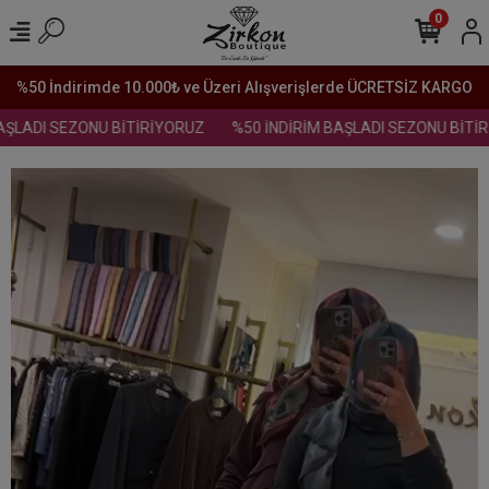
0
%50 İndirimde 10.000₺ ve Üzeri Alışverişlerde ÜCRETSİZ KARGO
ŞLADI SEZONU BİTİRİYORUZ
%50 İNDİRİM BAŞLADI SEZONU BİTİR