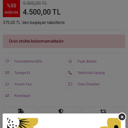
9.000,00 TL
%50
4.500,00 TL
indirim
375,00 TL 'den başlayan taksitlerle
Ürün stokta bulunmamaktadır.
Favorilerime Ekle
Fiyat Alarmı
Tavsiye Et
Telefonla Sipariş
Yorum Yaz
Ürün Önerileri
Karşılaştır
Hızlı Gönderi
Güvenli Alışveriş
İade ve Değişim