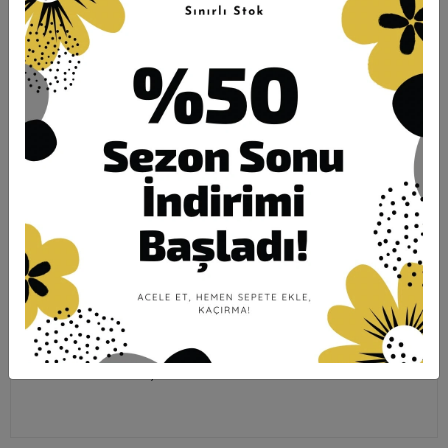
Ürün Açıklaması
Garanti ve Teslimat
Taksit Seçenekleri
Yorumlar
ÖLÇÜLERİ;
1 beden göğüs 110 basen 116
2 beden göğüs 112 basen 124
3 beden göğüs 118 basen 130
4 beden göğüs 124 basen 140
Yelek Boy: 85cm / Tunik Boy: 80cm / Pantolon Boy:103cm
Tunik İpek Modal kumaş - likralı
Pantolon İpek Modal kumaş - likralı - yüksek bel , lastikli
Yelek Simli Yün Kumaş