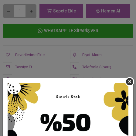
Sepete Ekle
Hemen Al
WHATSAPP İLE SİPARİŞ VER
Favorilerime Ekle
Fiyat Alarmı
Tavsiye Et
Telefonla Sipariş
Yorum Yaz
Ürün Önerileri
Karşılaştır
Hızlı Gönderi
Güvenli Alışveriş
İade ve Değişim