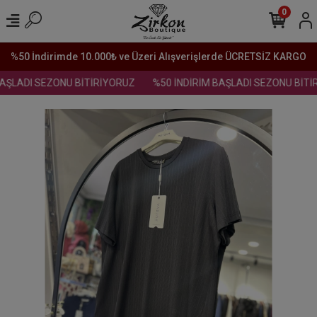
0
%50 İndirimde 10.000₺ ve Üzeri Alışverişlerde ÜCRETSİZ KARGO
AŞLADI SEZONU BİTİRİYORUZ
%50 İNDİRİM BAŞLADI SEZONU BİTİ