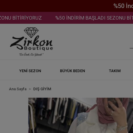
%50 İn
 BİTİRİYORUZ
%50 İNDİRİM BAŞLADI SEZONU BİTİRİ
YENİ SEZON
BÜYÜK BEDEN
TAKIM
Ana Sayfa
DIŞ GİYİM