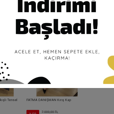
MEVA PLUS B
Tensel Giyçık
4.90
%50
2.4
ışlı Tensel
FATMA DANIŞMAN Kırış Kap
7.000,00 TL