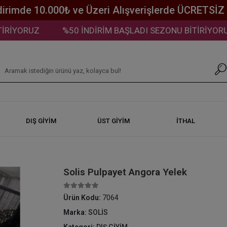
dirimde 10.000₺ ve Üzeri Alışverişlerde ÜCRETSİ
YORUZ
%50 İNDİRİM BAŞLADI SEZONU BİTİRİYORUZ
DIŞ GİYİM
ÜST GİYİM
İTHAL
Solis Pulpayet Angora Yelek
Ürün Kodu:
7064
Marka:
SOLİS