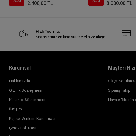
%50
%50
2.400,00 TL
3.000,00 TL
Hızlı Teslimat
Siparişleriniz en kısa sürede elinize ulaşır.
Kurumsal
Müşteri Hiz
Hakkımızda
Sıkça Sorulan S
Gizlilik Sözleşmesi
Sipariş Takip
Kullanıcı Sözleşmesi
Havale Bildirimle
İletişim
Kişisel Verilerin Korunması
Çerez Politikası