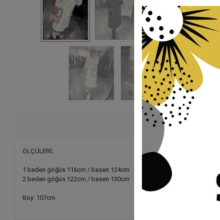
Ürü
ÖLÇÜLERİ;
1 beden göğüs 116cm / basen 124cm
2 beden göğüs 122cm / basen 130cm
Boy: 107cm