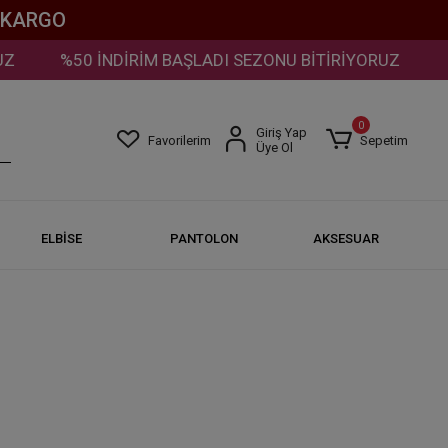
Z KARGO
%50 İNDİRİM BAŞLADI SEZONU BİTİRİYORUZ
%5
0
Giriş Yap
Favorilerim
Sepetim
Üye Ol
ELBİSE
PANTOLON
AKSESUAR