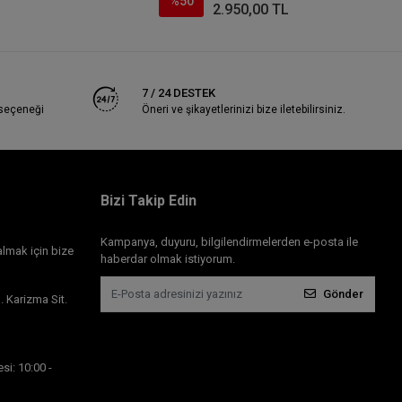
%50
2.950,00 TL
7 / 24 DESTEK
 seçeneği
Öneri ve şikayetlerinizi bize iletebilirsiniz.
Bizi Takip Edin
Kampanya, duyuru, bilgilendirmelerden e-posta ile
almak için bize
haberdar olmak istiyorum.
Gönder
 Karizma Sit.
si: 10:00 -