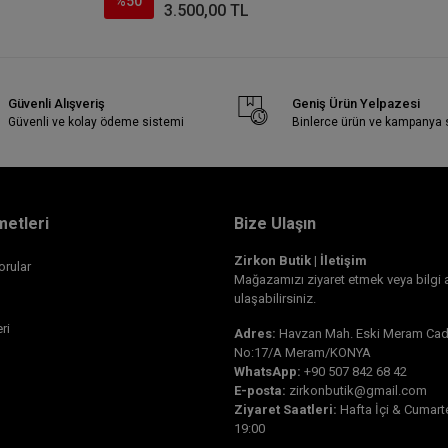
%50
3.500,00 TL
Güvenli Alışveriş
Geniş Ürün Yelpazesi
Güvenli ve kolay ödeme sistemi
Binlerce ürün ve kampanya
metleri
Bize Ulaşın
Zirkon Butik | İletişim
orular
Mağazamızı ziyaret etmek veya bilgi 
ulaşabilirsiniz.
ri
Adres:
Havzan Mah. Eski Meram Cad.
No:17/A Meram/KONYA
WhatsApp:
+90 507 842 68 42
E-posta:
zirkonbutik@gmail.com
Ziyaret Saatleri:
Hafta İçi & Cumarte
19:00