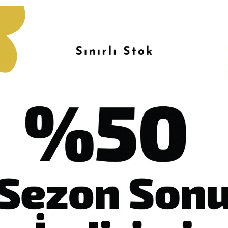
n Açıklaması
Garanti ve Teslimat
Taksit Seçenekleri
Yoru