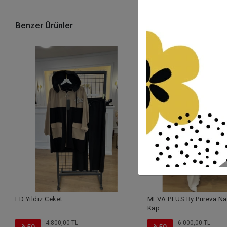
Benzer Ürünler
FD Yıldız Ceket
MEVA PLUS By Pureva Nak
Kap
4.800,00 TL
6.000,00 TL