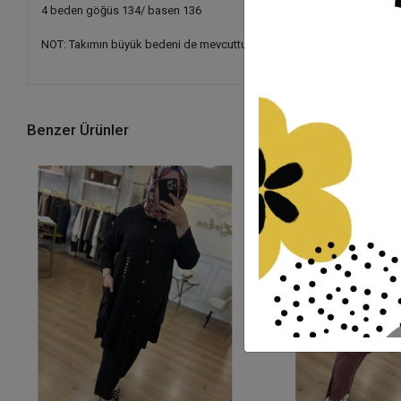
4 beden göğüs 134/ basen 136
NOT: Takımın büyük bedeni de mevcuttur, "128" koduyla aratabilirsiniz
Benzer Ürünler