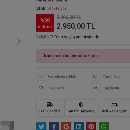
Kategori:
TAKIM
Stok:
Stokta yok
5.900,00 TL
%50
2.950,00 TL
indirim
245,83 TL 'den başlayan taksitlerle
Ürün stokta bulunmamaktadır.
Favorilerime Ekle
Yorum Yaz
Tavsiye Et
Karşılaştır
Hızlı Gönderi
Güvenli Alışveriş
İade ve Değişim