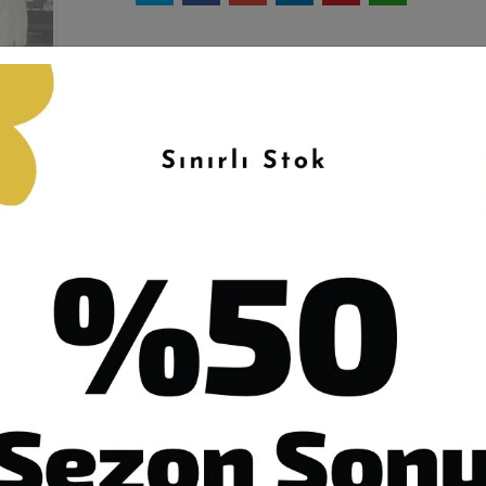
n Açıklaması
Garanti ve Teslimat
Taksit Seçenekleri
Yoru