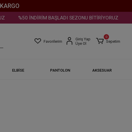
Z KARGO
%50 İNDİRİM BAŞLADI SEZONU BİTİRİYORUZ
%5
0
Giriş Yap
Favorilerim
Sepetim
Üye Ol
ELBİSE
PANTOLON
AKSESUAR