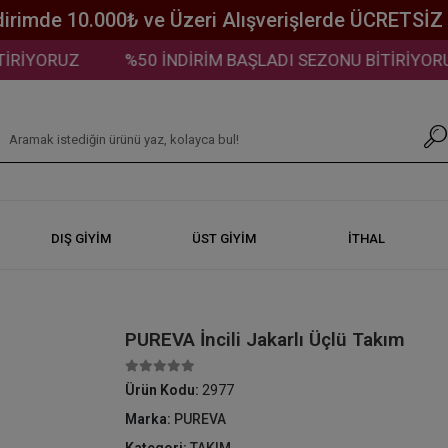
dirimde 10.000₺ ve Üzeri Alışverişlerde ÜCRETSİ
YORUZ
%50 İNDİRİM BAŞLADI SEZONU BİTİRİYORUZ
DIŞ GİYİM
ÜST GİYİM
İTHAL
PUREVA İncili Jakarlı Üçlü Takım
Ürün Kodu:
2977
Marka:
PUREVA