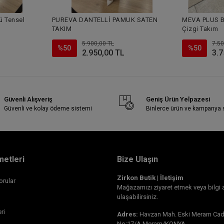
 Tensel
PUREVA DANTELLİ PAMUK SATEN
MEVA PLUS B
TAKIM
Çizgi Takım
5.900,00 TL
7.50
%50
%50
2.950,00 TL
3.7
Güvenli Alışveriş
Geniş Ürün Yelpazesi
Güvenli ve kolay ödeme sistemi
Binlerce ürün ve kampanya
metleri
Bize Ulaşın
Zirkon Butik | İletişim
orular
Mağazamızı ziyaret etmek veya bilgi 
ulaşabilirsiniz.
ri
Adres:
Havzan Mah. Eski Meram Cad.
No:17/A Meram/KONYA