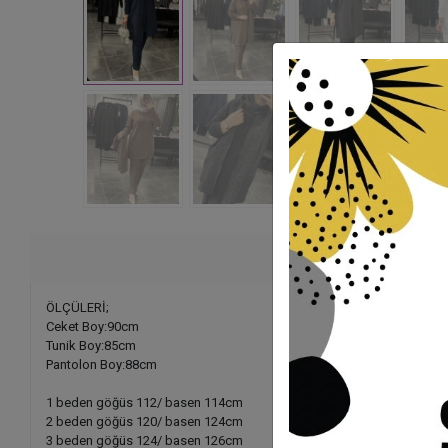
Ürü
ÖLÇÜLERİ;
Ceket Boy:90cm
Tunik Boy:85cm
Pantolon Boy:88cm
1 beden göğüs 112/ basen 114cm
2 beden göğüs 120/ basen 124cm
3 beden göğüs 124/ basen 126cm