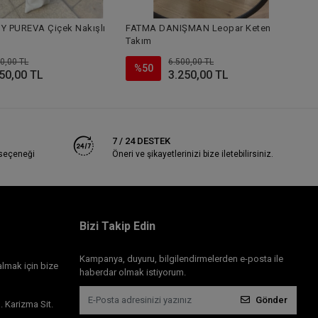
T
Y PUREVA Çiçek Nakışlı
FATMA DANIŞMAN Leopar Keten
Takım
0,00 TL
6.500,00 TL
%50
50,00 TL
3.250,00 TL
7 / 24 DESTEK
 seçeneği
Öneri ve şikayetlerinizi bize iletebilirsiniz.
Bizi Takip Edin
Kampanya, duyuru, bilgilendirmelerden e-posta ile
almak için bize
haberdar olmak istiyorum.
Gönder
 Karizma Sit.