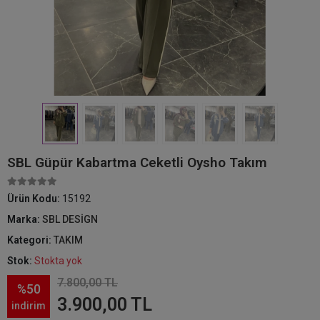
SBL Güpür Kabartma Ceketli Oysho Takım
Ürün Kodu:
15192
Marka:
SBL DESİGN
Kategori:
TAKIM
Stok:
Stokta yok
7.800,00 TL
%50
3.900,00 TL
indirim