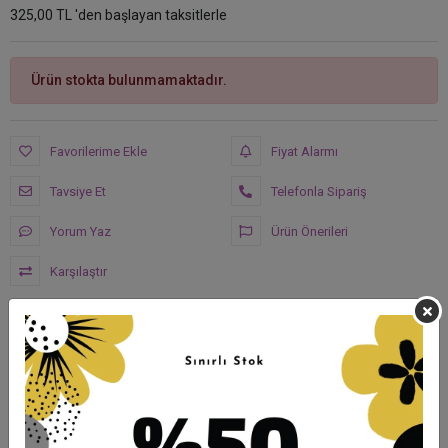
325,00 TL 'den başlayan taksitlerle
Ürün stokta bulunmamaktadır.
Favorilerime Ekle
Fiyat Alarmı
Tavsiye Et
Telefonla Sipariş
Yorum Yaz
Ürün Önerileri
Karşılaştır
Hızlı Gönderi
Güvenli Alışveriş
İade ve Değişim