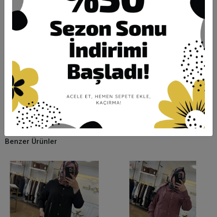
Ürün Açıklaması
Garanti ve Teslimat
Taksit Seçenekleri
Yorumlar
ÖLÇÜLERİ:
1 beden göğüs 112 / basen 128
2 beden göğüs 124 / basen 140
3 beden göğüs 132 / basen 144
ceket boy:80 / pantolon boy: 105
Benzer Ürünler