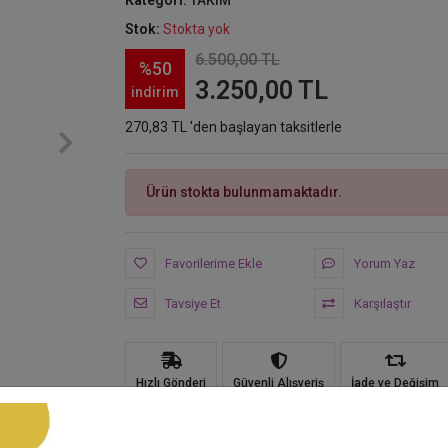
Kategori:
TAKIM
Stok:
Stokta yok
6.500,00 TL
%50
3.250,00 TL
indirim
270,83 TL 'den başlayan taksitlerle
Ürün stokta bulunmamaktadır.
Favorilerime Ekle
Yorum Yaz
Tavsiye Et
Karşılaştır
Hızlı Gönderi
Güvenli Alışveriş
İade ve Değişim