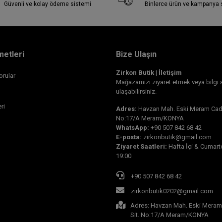
Güvenli ve kolay ödeme sistemi
Binlerce ürün ve kampanya
metleri
Bize Ulaşın
Zirkon Butik | İletişim
orular
Mağazamızı ziyaret etmek veya bilgi 
ulaşabilirsiniz.
ri
Adres:
Havzan Mah. Eski Meram Cad.
No:17/A Meram/KONYA
WhatsApp:
+90 507 842 68 42
E-posta:
zirkonbutik@gmail.com
Ziyaret Saatleri:
Hafta İçi & Cumarte
19:00
+90 507 842 68 42
zirkonbutik0202@gmail.com
Adres: Havzan Mah. Eski Meram
Sit. No:17/A Meram/KONYA