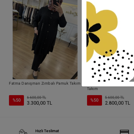
Fatma Danışman Zımbalı Pamuk Takım
Fatma Danışman Kuşgözü
Takım
6.600,00 TL
5.600,00 TL
%50
%50
3.300,00 TL
2.800,00 TL
Hızlı Teslimat