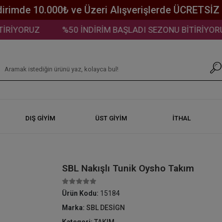
dirimde 10.000₺ ve Üzeri Alışverişlerde ÜCRETSİ
İYORUZ
%50 İNDİRİM BAŞLADI SEZONU BİTİRİYORUZ
DIŞ GİYİM
ÜST GİYİM
İTHAL
SBL Nakışlı Tunik Oysho Takım
Ürün Kodu:
15184
Marka:
SBL DESİGN