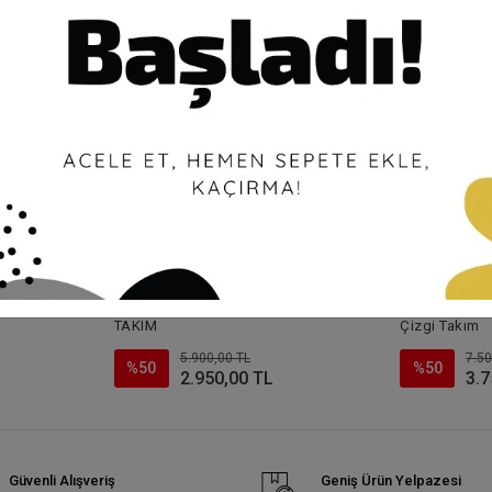
 Tensel
PUREVA DANTELLİ PAMUK SATEN
MEVA PLUS B
TAKIM
Çizgi Takım
5.900,00 TL
7.50
%50
%50
2.950,00 TL
3.7
Güvenli Alışveriş
Geniş Ürün Yelpazesi