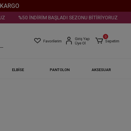
Z KARGO
%50 İNDİRİM BAŞLADI SEZONU BİTİRİYORUZ
%
0
Giriş Yap
Favorilerim
Sepetim
Üye Ol
ELBİSE
PANTOLON
AKSESUAR