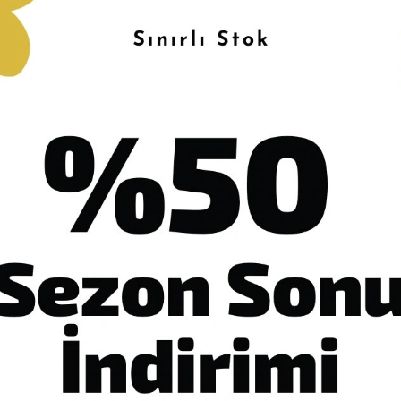
n Açıklaması
Garanti ve Teslimat
Taksit Seçenekleri
Yoru