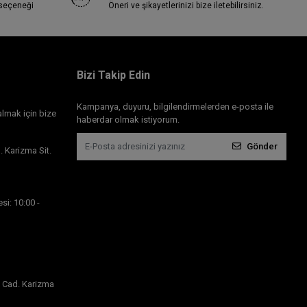
 seçeneği
Öneri ve şikayetlerinizi bize iletebilirsiniz.
Bizi Takip Edin
Kampanya, duyuru, bilgilendirmelerden e-posta ile
almak için bize
haberdar olmak istiyorum.
Gönder
 Karizma Sit.
si: 10:00 -
 Cad. Karizma