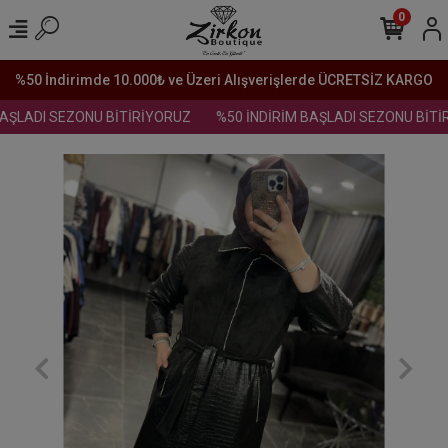
0
%50 İndirimde 10.000₺ ve Üzeri Alışverişlerde ÜCRETSİZ KARGO
AŞLADI SEZONU BİTİRİYORUZ
%50 İNDİRİM BAŞLADI SEZONU BİTİ