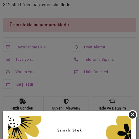
312,50 TL 'den başlayan taksitlerle
Ürün stokta bulunmamaktadır.
Favorilerime Ekle
Fiyat Alarmı
Tavsiye Et
Telefonla Sipariş
Yorum Yaz
Ürün Önerileri
Karşılaştır
Hızlı Gönderi
Güvenli Alışveriş
İade ve Değişim