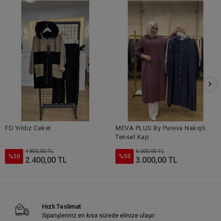
FD Yıldız Ceket
MEVA PLUS By Pureva Nakışlı
Tensel Kap
4.800,00 TL
6.000,00 TL
%50
%50
2.400,00 TL
3.000,00 TL
Hızlı Teslimat
Siparişleriniz en kısa sürede elinize ulaşır.